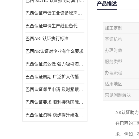
巴西 RETIE 认证照明灯具申请 RETIE 认证
产品描述
巴西认证申请工业设备噪声控制认证规范
巴西认证申请生产线设备代理机构选择
加工定制
巴西ART认证执行标准
签证机构
办理时效
巴西NR认证对企业有什么要求
服务类型
巴西认证怎么做 强力吸引海外投资
办理流程
巴西认证周期 广泛扩大传播范围
适用地区
巴西认证哪里申请 及时紧跟法规变化
常见问题解决
巴西认证要求 顺利接轨国际规范
NR认证助
巴西认证资料 稳步提升研发能力
在巴西的工
求。例如，