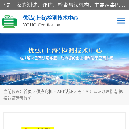
*是一家的测试、评估、检查与认机构，主要从事巴西NR10认证、NR12认证、NR13认证；ANATEL认证、INMTRO认证，欧盟CE认证：MD认证，PED认证，MID认证，ATEX认证，德国蓝色天使认证。
优弘(上海)检测技术中心
YOHO Certification
RECYCLASS认证
NR10认证
NR12认证
NR13认证
ART认证
巴西NR认证
当前位置：
首页
>
供应商机
>
ART认证
> 巴西ART认证办理指南 把
巴西认证
RETIE认证
握认证发展趋势