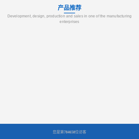
产品推荐
Development, design, production and sales in one of the manufacturing
enterprises
您是第
784658
位访客