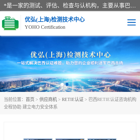
*是一家的测试、评估、检查与认机构，主要从事巴西NR10认证、NR12认证、NR13认证；ANATEL认证、INMTRO认证，欧盟CE认证：MD认证，PED认证，MID认证，ATEX认证，德国蓝色天使认证。
优弘(上海)检测技术中心
YOHO Certification
RECYCLASS认证
NR10认证
NR12认证
NR13认证
ART认证
巴西NR认证
当前位置：
首页
>
供应商机
>
RETIE认证
> 巴西RETIE认证咨询机构
巴西认证
RETIE认证
全程协助 建立电力安全体系