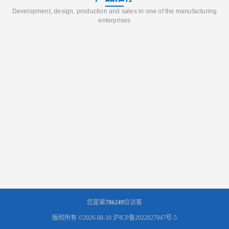
Development, design, production and sales in one of the manufacturing
enterprises
您是第
786249
位访客
版权所有 ©2026-08-10
沪ICP备2022027947号-5