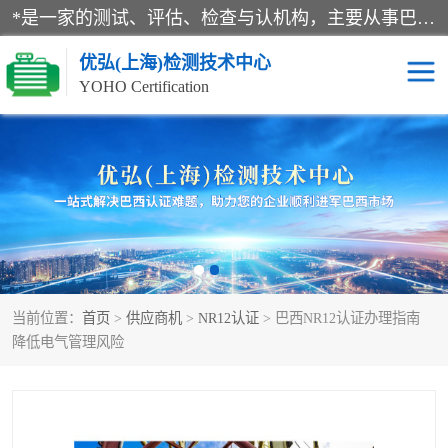
*是一家的测试、评估、检查与认机构，主要从事巴西NR10认证、NR12认证、NR13认证；ANATEL认证、INMTRO认证，欧盟CE认证：MD认证，PED认证，MID认证，ATEX认证，德国蓝色天使认证。
优弘(上海)检测技术中心
YOHO Certification
RECYCLASS认证
NR10认证
NR12认证
NR13认证
ART认证
巴西NR认证
当前位置：
首页
>
供应商机
>
NR12认证
> 巴西NR12认证办理指南
巴西认证
RETIE认证
降低电气管理风险