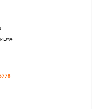
县
取证程序
5778