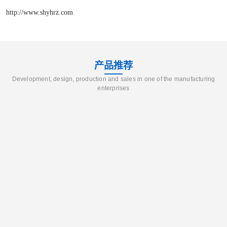
http://www.shyhrz.com
产品推荐
Development, design, production and sales in one of the manufacturing
enterprises