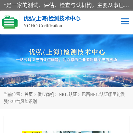
*是一家的测试、评估、检查与认机构，主要从事巴西NR10认证、NR12认证、NR13认证；ANATEL认证、INMTRO认证，欧盟CE认证：MD认证，PED认证，MID认证，ATEX认证，德国蓝色天使认证。
优弘(上海)检测技术中心
YOHO Certification
RECYCLASS认证
NR10认证
NR12认证
NR13认证
ART认证
巴西NR认证
当前位置：
首页
>
供应商机
>
NR12认证
> 巴西NR12认证哪里能做
巴西认证
RETIE认证
强化电气风险识别