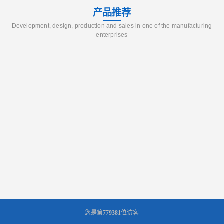
产品推荐
Development, design, production and sales in one of the manufacturing
enterprises
您是第
779381
位访客