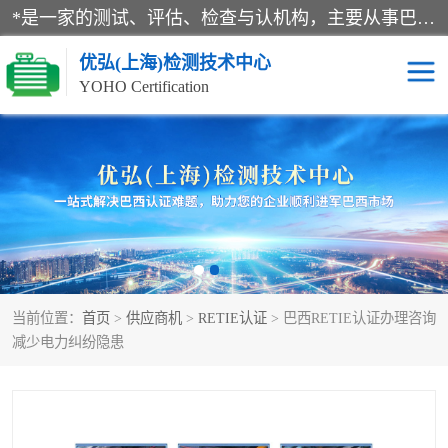
*是一家的测试、评估、检查与认机构，主要从事巴西NR10认证、NR12认证、NR13认证；ANATEL认证、INMTRO认证，欧盟CE认证：MD认证，PED认证，MID认证，ATEX认证，德国蓝色天使认证。
优弘(上海)检测技术中心
YOHO Certification
RECYCLASS认证
NR10认证
NR12认证
NR13认证
ART认证
巴西NR认证
当前位置：
首页
>
供应商机
>
RETIE认证
> 巴西RETIE认证办理咨询
巴西认证
RETIE认证
减少电力纠纷隐患