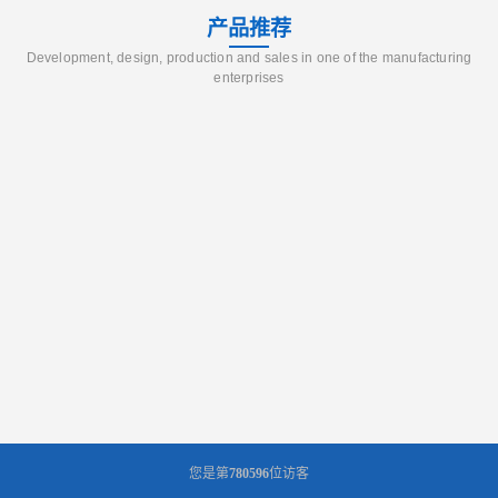
产品推荐
Development, design, production and sales in one of the manufacturing
enterprises
您是第
780596
位访客