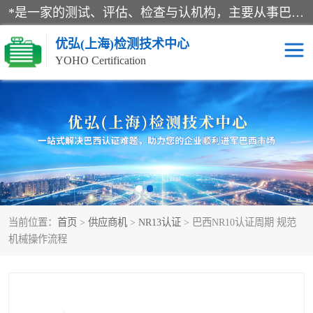
*是一家的测试、评估、检查与认机构，主要从事巴西NR10认证、NR12认证、NR13认证；ANATEL认证、INMTRO认证，欧盟CE认证：MD认证，PED认证，MID认证，ATEX认证，德国蓝色天使认证。
优弘(上海)检测技术中心
YOHO Certification
RECYCLASS认证
NR10认证
NR12认证
NR13认证
ART认证
巴西NR认证
当前位置：
首页
>
供应商机
>
NR13认证
> 巴西NR10认证周期 规范
巴西认证
RETIE认证
机械操作流程