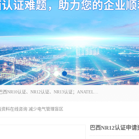
*是一家的测试、评估、检查与认机构，主要从事巴西NR10认证、NR12认证、NR13认证；ANATEL认证、INMTRO认证，欧盟CE认证：MD认证，PED认证，MID认证，ATEX认证，德国蓝色天使认证。
申请资料在线咨询 减少电气管理盲区
巴西NR12认证申