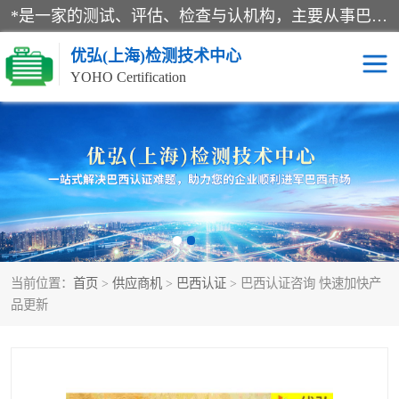
*是一家的测试、评估、检查与认机构，主要从事巴西NR10认证、NR12认证、NR13认证；ANATEL认证、INMTRO认证，欧盟CE认证：MD认证，PED认证，MID认证，ATEX认证，德国蓝色天使认证。
优弘(上海)检测技术中心
YOHO Certification
RECYCLASS认证
NR10认证
NR12认证
NR13认证
ART认证
巴西NR认证
当前位置：
首页
>
供应商机
>
巴西认证
> 巴西认证咨询 快速加快产
巴西认证
RETIE认证
品更新