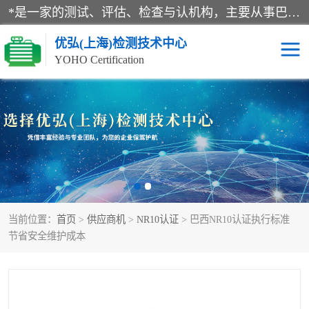
*是一家的测试、评估、检查与认机构，主要从事巴西NR10认证、NR12认证、NR13认证；ANATEL认证、INMTRO认证，欧盟CE认证：MD认证，PED认证，MID认证，ATEX认证，德国蓝色天使认证。
优弘(上海)检测技术中心
YOHO Certification
RECYCLASS认证
NR10认证
NR12认证
NR13认证
ART认证
巴西NR认证
当前位置：
首页
>
供应商机
>
NR10认证
> 巴西NR10认证执行标准
巴西认证
RETIE认证
节省安全维护成本