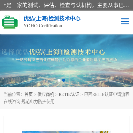
*是一家的测试、评估、检查与认机构，主要从事巴西NR10认证、NR12认证、NR13认证；ANATEL认证、INMTRO认证，欧盟CE认证：MD认证，PED认证，MID认证，ATEX认证，德国蓝色天使认证。
优弘(上海)检测技术中心
YOHO Certification
RECYCLASS认证
NR10认证
NR12认证
NR13认证
ART认证
巴西NR认证
当前位置：
首页
>
供应商机
>
RETIE认证
> 巴西RETIE认证申请流程
巴西认证
RETIE认证
在线咨询 规范电力防护使用