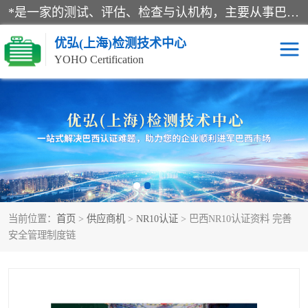
*是一家的测试、评估、检查与认机构，主要从事巴西NR10认证、NR12认证、NR13认证；ANATEL认证、INMTRO认证，欧盟CE认证：MD认证，PED认证，MID认证，ATEX认证，德国蓝色天使认证。
优弘(上海)检测技术中心
YOHO Certification
RECYCLASS认证
NR10认证
NR12认证
NR13认证
ART认证
巴西NR认证
当前位置：
首页
>
供应商机
>
NR10认证
> 巴西NR10认证资料 完善
巴西认证
RETIE认证
安全管理制度链