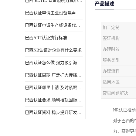
巴西 RETIE 认证照明灯具申请 RETIE 认证
产品描述
巴西认证申请工业设备噪声控制认证规范
巴西认证申请生产线设备代理机构选择
加工定制
巴西ART认证执行标准
签证机构
办理时效
巴西NR认证对企业有什么要求
服务类型
巴西认证怎么做 强力吸引海外投资
办理流程
巴西认证周期 广泛扩大传播范围
适用地区
巴西认证哪里申请 及时紧跟法规变化
常见问题解决
巴西认证要求 顺利接轨国际规范
NR认证推
巴西认证资料 稳步提升研发能力
对于巴西的
力，获得更