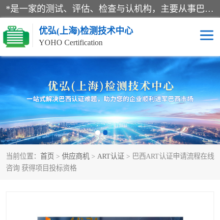
*是一家的测试、评估、检查与认机构，主要从事巴西NR10认证、NR12认证、NR13认证；ANATEL认证、INMTRO认证，欧盟CE认证：MD认证，PED认证，MID认证，ATEX认证，德国蓝色天使认证。
优弘(上海)检测技术中心
YOHO Certification
RECYCLASS认证
NR10认证
NR12认证
NR13认证
ART认证
巴西NR认证
当前位置：
首页
>
供应商机
>
ART认证
> 巴西ART认证申请流程在线
巴西认证
RETIE认证
咨询 获得项目投标资格