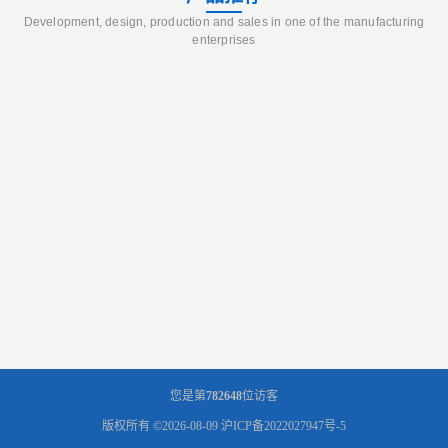
Development, design, production and sales in one of the manufacturing
enterprises
您是第
782648
位访客
版权所有 ©2026-08-09
沪ICP备2022027947号-5