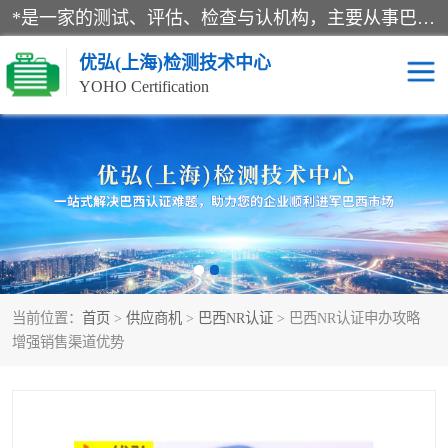
*是一家的测试、评估、检查与认机构，主要从事巴西NR10认证、NR12认证、NR13认证；ANATEL认证、INMTRO认证，欧盟CE认证：MD认证，PED认证，MID认证，ATEX认证，德国蓝色天使认证。
优弘(上海)检测技术中心
YOHO Certification
RECYCLASS认证
NR10认证
NR12认证
NR13认证
ART认证
巴西NR认证
当前位置：
首页
>
供应商机
>
巴西NR认证
> 巴西NR认证申办攻略
巴西认证
RETIE认证
增强销售渠道优势