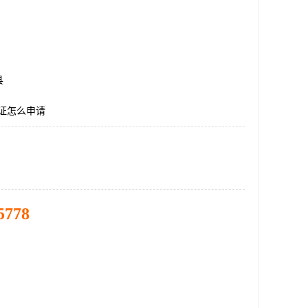
县
认证怎么申请
5778