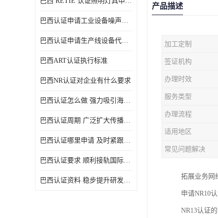
巴西 RETIE 认证照明灯具申请 RETIE 认证
产品描述
巴西认证申请工业设备噪声控制认证规范
巴西认证申请生产线设备代理机构选择
加工定制
巴西ART认证执行标准
签证机构
办理时效
巴西NR认证对企业有什么要求
服务类型
巴西认证怎么做 强力吸引海外投资
办理流程
巴西认证周期 广泛扩大传播范围
适用地区
巴西认证哪里申请 及时紧跟法规变化
常见问题解决
巴西认证要求 顺利接轨国际规范
拓展业务网
巴西认证资料 稳步提升研发能力
申请NR1
NR13认