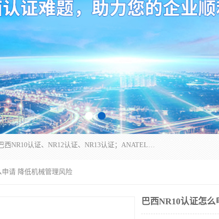
*是一家的测试、评估、检查与认机构，主要从事巴西NR10认证、NR12认证、NR13认证；ANATEL认证、INMTRO认证，欧盟CE认证：MD认证，PED认证，MID认证，ATEX认证，德国蓝色天使认证。
怎么申请 降低机械管理风险
巴西NR10认证怎