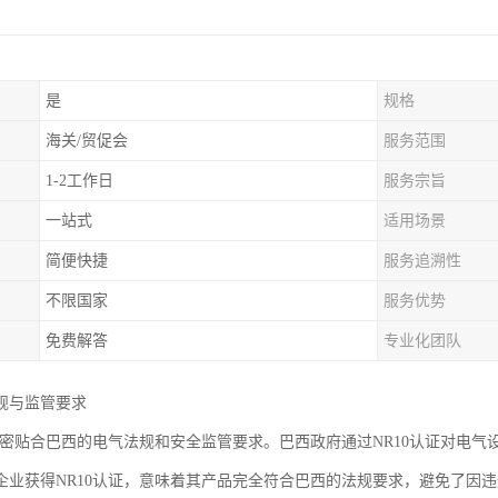
是
规格
海关/贸促会
服务范围
1-2工作日
服务宗旨
一站式
适用场景
简便快捷
服务追溯性
不限国家
服务优势
免费解答
专业化团队
规与监管要求
证紧密贴合巴西的电气法规和安全监管要求。巴西政府通过NR10认证对电
企业获得NR10认证，意味着其产品完全符合巴西的法规要求，避免了因