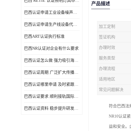
巴西 RETIE 认证照明灯具申请 RETIE 认证
产品描述
巴西认证申请工业设备噪声控制认证规范
巴西认证申请生产线设备代理机构选择
加工定制
巴西ART认证执行标准
签证机构
办理时效
巴西NR认证对企业有什么要求
服务类型
巴西认证怎么做 强力吸引海外投资
办理流程
巴西认证周期 广泛扩大传播范围
适用地区
巴西认证哪里申请 及时紧跟法规变化
常见问题解决
巴西认证要求 顺利接轨国际规范
符合巴西法
巴西认证资料 稳步提升研发能力
NR10认
益和安全。