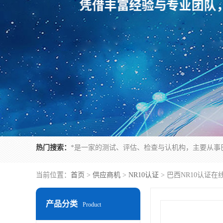
热门搜索：
当前位置：
首页
>
供应商机
>
NR10认证
> 巴西NR10认证
产品分类
Product