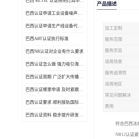
巴西 RETIE 认证照明灯具申请 RETIE 认证
产品描述
巴西认证申请工业设备噪声控制认证规范
巴西认证申请生产线设备代理机构选择
加工定制
巴西ART认证执行标准
服务范围
服务宗旨
巴西NR认证对企业有什么要求
适用场景
巴西认证怎么做 强力吸引海外投资
服务追溯性
巴西认证周期 广泛扩大传播范围
适用地区
巴西认证哪里申请 及时紧跟法规变化
常见问题解决
巴西认证要求 顺利接轨国际规范
费用
巴西认证资料 稳步提升研发能力
符合巴西法
NR12认