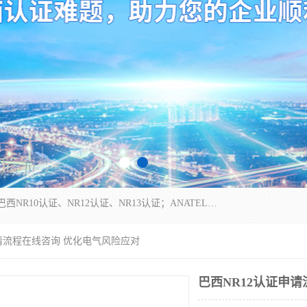
*是一家的测试、评估、检查与认机构，主要从事巴西NR10认证、NR12认证、NR13认证；ANATEL认证、INMTRO认证，欧盟CE认证：MD认证，PED认证，MID认证，ATEX认证，德国蓝色天使认证。
申请流程在线咨询 优化电气风险应对
巴西NR12认证申