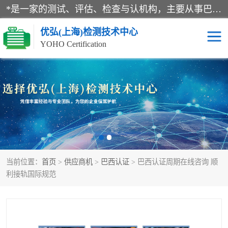
*是一家的测试、评估、检查与认机构，主要从事巴西NR10认证、NR12认证、NR13认证；ANATEL认证、INMTRO认证，欧盟CE认证：MD认证，PED认证，MID认证，ATEX认证，德国蓝色天使认证。
优弘(上海)检测技术中心
YOHO Certification
RECYCLASS认证
NR10认证
NR12认证
NR13认证
ART认证
巴西NR认证
当前位置：
首页
>
供应商机
>
巴西认证
> 巴西认证周期在线咨询 顺
巴西认证
RETIE认证
利接轨国际规范