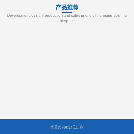
产品推荐
Development, design, production and sales in one of the manufacturing
enterprises
您是第
780724
位访客