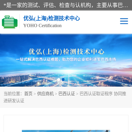
*是一家的测试、评估、检查与认机构，主要从事巴西NR10认证、NR12认证、NR13认证；ANATEL认证、INMTRO认证，欧盟CE认证：MD认证，PED认证，MID认证，ATEX认证，德国蓝色天使认证。
优弘(上海)检测技术中心
YOHO Certification
RECYCLASS认证
NR10认证
NR12认证
NR13认证
ART认证
巴西NR认证
当前位置：
首页
>
供应商机
>
巴西认证
> 巴西认证取证程序 协同推
巴西认证
RETIE认证
进研发认证