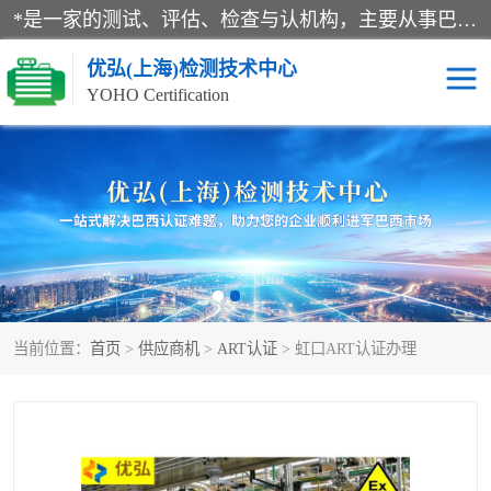
*是一家的测试、评估、检查与认机构，主要从事巴西NR10认证、NR12认证、NR13认证；ANATEL认证、INMTRO认证，欧盟CE认证：MD认证，PED认证，MID认证，ATEX认证，德国蓝色天使认证。
优弘(上海)检测技术中心
YOHO Certification
RECYCLASS认证
NR10认证
NR12认证
NR13认证
ART认证
巴西NR认证
当前位置：
首页
>
供应商机
>
ART认证
> 虹口ART认证办理
巴西认证
RETIE认证