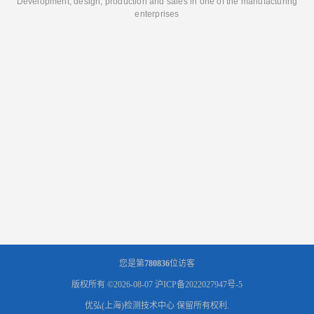
Development, design, production and sales in one of the manufacturing
enterprises
您是第
780836
位访客
版权所有 ©2026-08-07
沪ICP备2022027947号-5
优弘(上海)检测技术中心
保留所有权利.