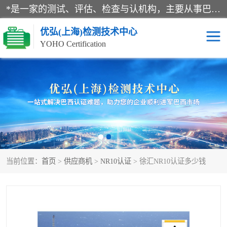
*是一家的测试、评估、检查与认机构，主要从事巴西NR10认证、NR12认证、NR13认证；ANATEL认证、INMTRO认证，欧盟CE认证：MD认证，PED认证，MID认证，ATEX认证，德国蓝色天使认证。
优弘(上海)检测技术中心
YOHO Certification
RECYCLASS认证
NR10认证
NR12认证
NR13认证
ART认证
巴西NR认证
当前位置：
首页
>
供应商机
>
NR10认证
> 徐汇NR10认证多少钱
巴西认证
RETIE认证