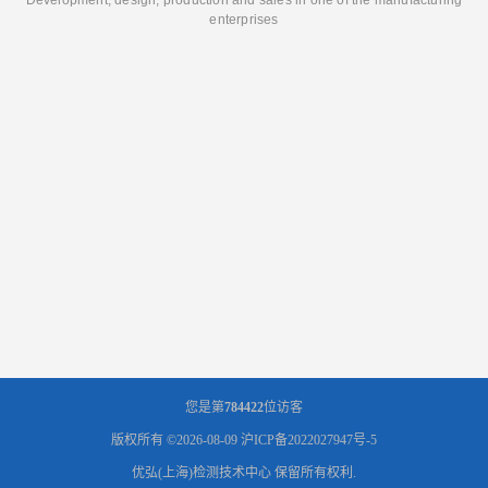
Development, design, production and sales in one of the manufacturing
enterprises
您是第
784422
位访客
版权所有 ©2026-08-09
沪ICP备2022027947号-5
优弘(上海)检测技术中心
保留所有权利.