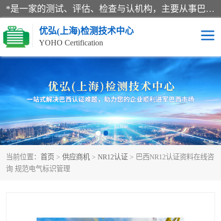
*是一家的测试、评估、检查与认机构，主要从事巴西NR10认证、NR12认证、NR13认证；ANATEL认证、INMTRO认证，欧盟CE认证：MD认证，PED认证，MID认证，ATEX认证，德国蓝色天使认证。
优弘(上海)检测技术中心
YOHO Certification
RECYCLASS认证
NR10认证
NR12认证
NR13认证
ART认证
巴西NR认证
当前位置：
首页
>
供应商机
>
NR12认证
> 巴西NR12认证资料在线咨
巴西认证
RETIE认证
询 规范电气标识管理