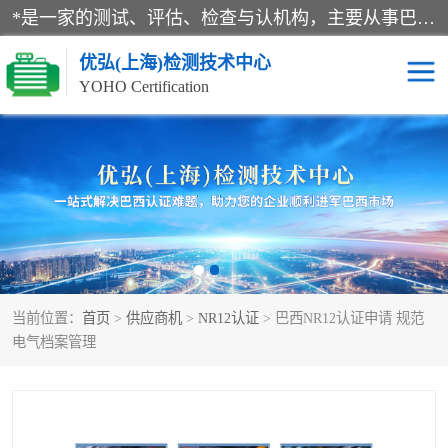
*是一家的测试、评估、检查与认机构，主要从事巴西NR10认证、NR12认证、NR13认证；ANATEL认证、INMTRO认证，欧盟CE认证：MD认证，PED认证，MID认证，ATEX认证，德国蓝色天使认证。
优弘(上海)检测技术中心
YOHO Certification
RECYCLASS认证
NR10认证
NR12认证
NR13认证
ART认证
巴西NR认证
当前位置：
首页
>
供应商机
>
NR12认证
> 巴西NR12认证申请 规范
巴西认证
RETIE认证
电气档案管理