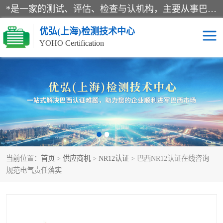
*是一家的测试、评估、检查与认机构，主要从事巴西NR10认证、NR12认证、NR13认证；ANATEL认证、INMTRO认证，欧盟CE认证：MD认证，PED认证，MID认证，ATEX认证，德国蓝色天使认证。
优弘(上海)检测技术中心
YOHO Certification
RECYCLASS认证
NR10认证
NR12认证
NR13认证
ART认证
巴西NR认证
当前位置：
首页
>
供应商机
>
NR12认证
> 巴西NR12认证在线咨询
巴西认证
RETIE认证
规范电气责任落实