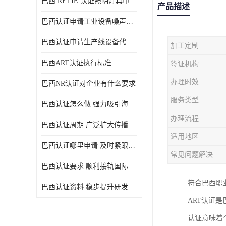
巴西 RETIE 认证照明灯具申请 RETIE 认证
产品描述
巴西认证申请工业设备噪声控制认证规范
巴西认证申请生产线设备代理机构选择
加工定制
巴西ART认证执行标准
签证机构
办理时效
巴西NR认证对企业有什么要求
服务类型
巴西认证怎么做 强力吸引海外投资
办理流程
巴西认证周期 广泛扩大传播范围
适用地区
巴西认证哪里申请 及时紧跟法规变化
常见问题解决
巴西认证要求 顺利接轨国际规范
符合巴西职
巴西认证资料 稳步提升研发能力
ART认证
认证意味着