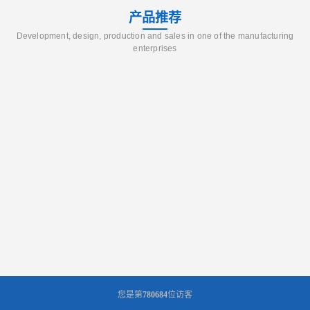
产品推荐
Development, design, production and sales in one of the manufacturing
enterprises
您是第
780684
位访客