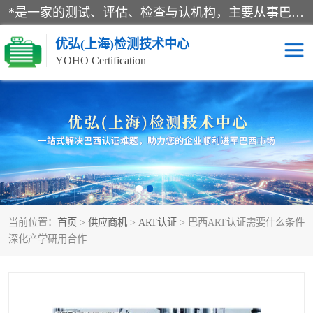
*是一家的测试、评估、检查与认机构，主要从事巴西NR10认证、NR12认证、NR13认证；ANATEL认证、INMTRO认证，欧盟CE认证：MD认证，PED认证，MID认证，ATEX认证，德国蓝色天使认证。
优弘(上海)检测技术中心
YOHO Certification
RECYCLASS认证
NR10认证
NR12认证
NR13认证
ART认证
巴西NR认证
当前位置：
首页
>
供应商机
>
ART认证
> 巴西ART认证需要什么条件
巴西认证
RETIE认证
深化产学研用合作