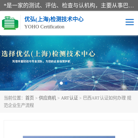
*是一家的测试、评估、检查与认机构，主要从事巴西NR10认证、NR12认证、NR13认证；ANATEL认证、INMTRO认证，欧盟CE认证：MD认证，PED认证，MID认证，ATEX认证，德国蓝色天使认证。
优弘(上海)检测技术中心
YOHO Certification
RECYCLASS认证
NR10认证
NR12认证
NR13认证
ART认证
巴西NR认证
当前位置：
首页
>
供应商机
>
ART认证
> 巴西ART认证如何办理 规
巴西认证
RETIE认证
范企业生产流程