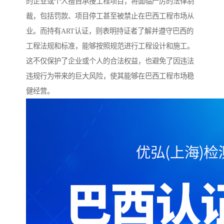
的企业或个人擅自承接工程项目，将面临严厉的法律制
裁，包括罚款、项目停工甚至被禁止在巴西工程市场从
业。而持有ART认证，则表明持证者了解并遵守巴西的
工程法规和标准，能够按照规范进行工程设计和施工。
这不仅保护了企业或个人的合法权益，也避免了因违法
违规行为带来的巨大风险，使其能够在巴西工程市场稳
健经营。