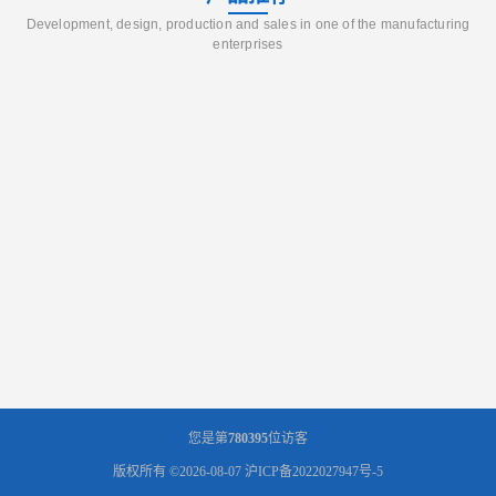
Development, design, production and sales in one of the manufacturing
enterprises
您是第
780395
位访客
版权所有 ©2026-08-07
沪ICP备2022027947号-5