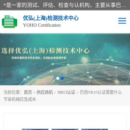
*是一家的测试、评估、检查与认机构，主要从事巴西NR10认证、NR12认证、NR13认证；ANATEL认证、INMTRO认证，欧盟CE认证：MD认证，PED认证，MID认证，ATEX认证，德国蓝色天使认证。
优弘(上海)检测技术中心
YOHO Certification
RECYCLASS认证
NR10认证
NR12认证
NR13认证
ART认证
巴西NR认证
当前位置：
首页
>
供应商机
>
NR13认证
> 巴西NR10认证需要什么
巴西认证
RETIE认证
节省机械应急成本