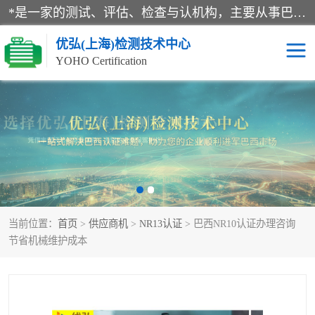
*是一家的测试、评估、检查与认机构，主要从事巴西NR10认证、NR12认证、NR13认证；ANATEL认证、INMTRO认证，欧盟CE认证：MD认证，PED认证，MID认证，ATEX认证，德国蓝色天使认证。
优弘(上海)检测技术中心
YOHO Certification
RECYCLASS认证
NR10认证
NR12认证
NR13认证
ART认证
巴西NR认证
当前位置：
首页
>
供应商机
>
NR13认证
> 巴西NR10认证办理咨询
巴西认证
RETIE认证
节省机械维护成本