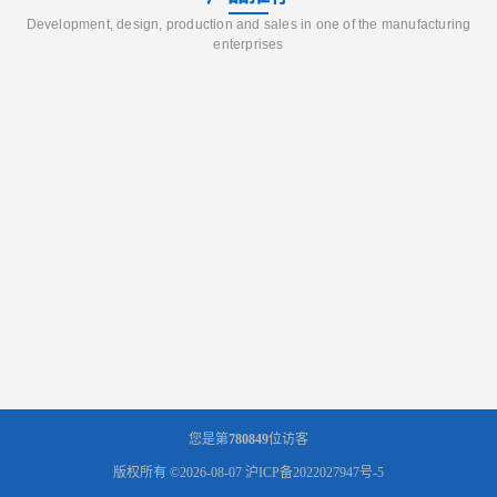
Development, design, production and sales in one of the manufacturing
enterprises
您是第
780849
位访客
版权所有 ©2026-08-07
沪ICP备2022027947号-5