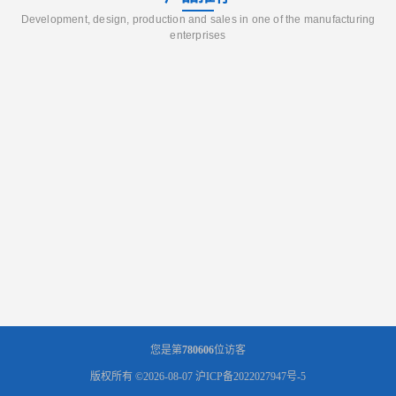
Development, design, production and sales in one of the manufacturing
enterprises
您是第
780606
位访客
版权所有 ©2026-08-07
沪ICP备2022027947号-5