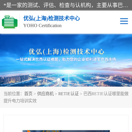
*是一家的测试、评估、检查与认机构，主要从事巴西NR10认证、NR12认证、NR13认证；ANATEL认证、INMTRO认证，欧盟CE认证：MD认证，PED认证，MID认证，ATEX认证，德国蓝色天使认证。
优弘(上海)检测技术中心
YOHO Certification
RECYCLASS认证
NR10认证
NR12认证
NR13认证
ART认证
巴西NR认证
当前位置：
首页
>
供应商机
>
RETIE认证
> 巴西RETIE认证哪里能做
巴西认证
RETIE认证
提升电力培训实效