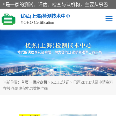
*是一家的测试、评估、检查与认机构，主要从事巴西NR10认证、NR12认证、NR13认证；ANATEL认证、INMTRO认证，欧盟CE认证：MD认证，PED认证，MID认证，ATEX认证，德国蓝色天使认证。
优弘(上海)检测技术中心
YOHO Certification
RECYCLASS认证
NR10认证
NR12认证
NR13认证
ART认证
巴西NR认证
当前位置：
首页
>
供应商机
>
RETIE认证
> 巴西RETIE认证申请资料
巴西认证
RETIE认证
在线咨询 确保电力数据准确