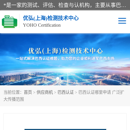
*是一家的测试、评估、检查与认机构，主要从事巴西NR10认证、NR12认证、NR13认证；ANATEL认证、INMTRO认证，欧盟CE认证：MD认证，PED认证，MID认证，ATEX认证，德国蓝色天使认证。
优弘(上海)检测技术中心
YOHO Certification
RECYCLASS认证
NR10认证
NR12认证
NR13认证
ART认证
巴西NR认证
当前位置：
首页
>
供应商机
>
巴西认证
> 巴西认证哪里申请 广泛扩
巴西认证
RETIE认证
大传播范围