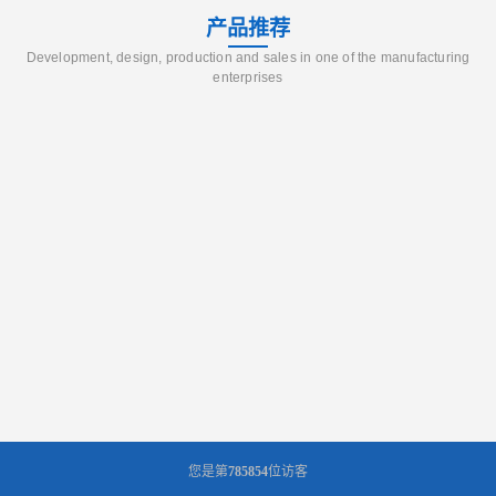
产品推荐
Development, design, production and sales in one of the manufacturing
enterprises
您是第
785854
位访客