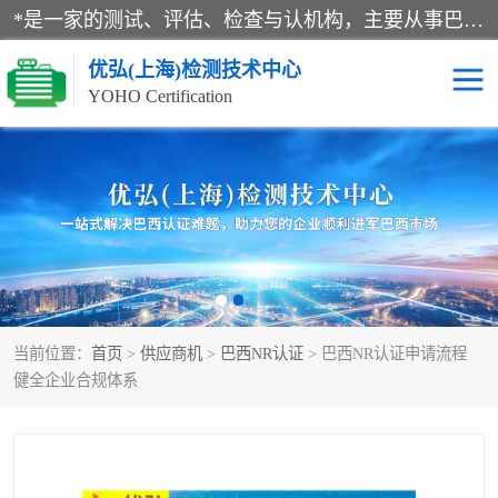
*是一家的测试、评估、检查与认机构，主要从事巴西NR10认证、NR12认证、NR13认证；ANATEL认证、INMTRO认证，欧盟CE认证：MD认证，PED认证，MID认证，ATEX认证，德国蓝色天使认证。
优弘(上海)检测技术中心
YOHO Certification
RECYCLASS认证
NR10认证
NR12认证
NR13认证
ART认证
巴西NR认证
当前位置：
首页
>
供应商机
>
巴西NR认证
> 巴西NR认证申请流程
巴西认证
RETIE认证
健全企业合规体系