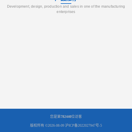
Development, design, production and sales in one of the manufacturing
enterprises
您是第
782440
位访客
版权所有 ©2026-08-09
沪ICP备2022027947号-5