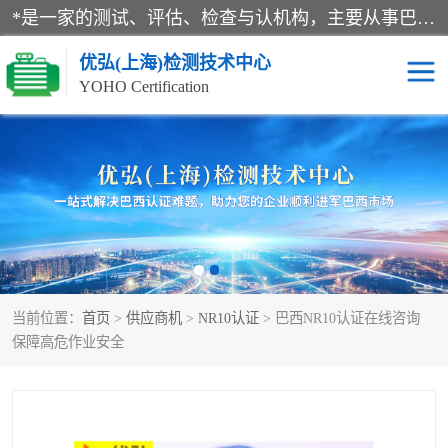
*是一家的测试、评估、检查与认机构，主要从事巴西NR10认证、NR12认证、NR13认证；ANATEL认证、INMTRO认证，欧盟CE认证：MD认证，PED认证，MID认证，ATEX认证，德国蓝色天使认证。
优弘(上海)检测技术中心
YOHO Certification
RECYCLASS认证
NR10认证
NR12认证
NR13认证
ART认证
巴西NR认证
当前位置：
首页
>
供应商机
>
NR10认证
> 巴西NR10认证在线咨询
巴西认证
RETIE认证
保障高危作业安全