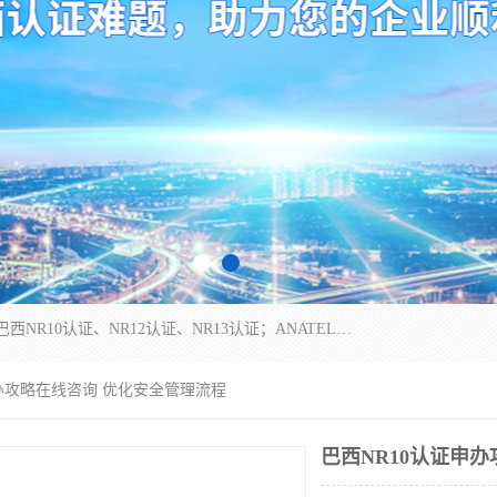
*是一家的测试、评估、检查与认机构，主要从事巴西NR10认证、NR12认证、NR13认证；ANATEL认证、INMTRO认证，欧盟CE认证：MD认证，PED认证，MID认证，ATEX认证，德国蓝色天使认证。
申办攻略在线咨询 优化安全管理流程
巴西NR10认证申