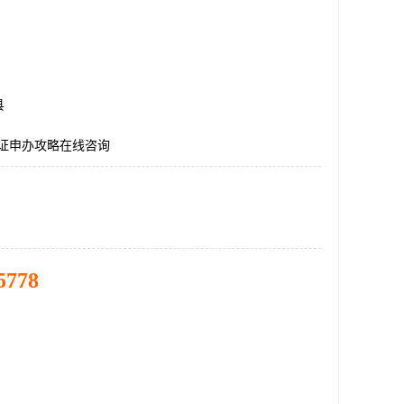
县
认证申办攻略在线咨询
5778