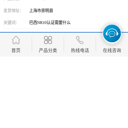
发货地址：
上海市崇明县
关键词：
巴西NR10认证需要什么
发布日期：
2026-08-08
阅 读 量：
38
首页
产品分类
热线电话
在线咨询
产品描述
加工定制
是
规格
产地证
签证机构
海关/贸促会
服务范围
全球
办理时效
1-2工作日