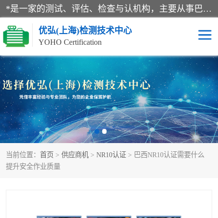
*是一家的测试、评估、检查与认机构，主要从事巴西NR10认证、NR12认证、NR13认证；ANATEL认证、INMTRO认证，欧盟CE认证：MD认证，PED认证，MID认证，ATEX认证，德国蓝色天使认证。
优弘(上海)检测技术中心
YOHO Certification
RECYCLASS认证
NR10认证
NR12认证
NR13认证
ART认证
巴西NR认证
当前位置：
首页
>
供应商机
>
NR10认证
> 巴西NR10认证需要什么
巴西认证
RETIE认证
提升安全作业质量