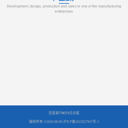
Development, design, production and sales in one of the manufacturing
enterprises
您是第
778571
位访客
版权所有 ©2026-08-06
沪ICP备2022027947号-5