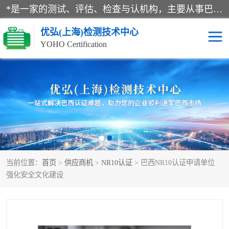
*是一家的测试、评估、检查与认机构，主要从事巴西NR10认证、NR12认证、NR13认证；ANATEL认证、INMTRO认证，欧盟CE认证：MD认证，PED认证，MID认证，ATEX认证，德国蓝色天使认证。
优弘(上海)检测技术中心
YOHO Certification
RECYCLASS认证
NR10认证
NR12认证
NR13认证
ART认证
巴西NR认证
当前位置：
首页
>
供应商机
>
NR10认证
> 巴西NR10认证申请单位
巴西认证
RETIE认证
强化安全文化建设