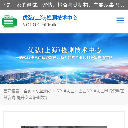
*是一家的测试、评估、检查与认机构，主要从事巴西NR10认证、NR12认证、NR13认证；ANATEL认证、INMTRO认证，欧盟CE认证：MD认证，PED认证，MID认证，ATEX认证，德国蓝色天使认证。
优弘(上海)检测技术中心
YOHO Certification
RECYCLASS认证
NR10认证
NR12认证
NR13认证
ART认证
巴西NR认证
当前位置：
首页
>
供应商机
>
NR10认证
> 巴西NR10认证申请资料在
巴西认证
RETIE认证
线咨询 提升安全培训效果