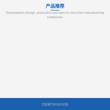
产品推荐
Development, design, production and sales in one of the manufacturing
enterprises
您是第
779751
位访客