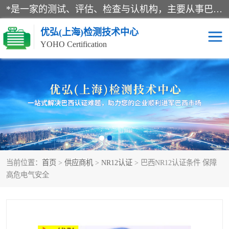
*是一家的测试、评估、检查与认机构，主要从事巴西NR10认证、NR12认证、NR13认证；ANATEL认证、INMTRO认证，欧盟CE认证：MD认证，PED认证，MID认证，ATEX认证，德国蓝色天使认证。
优弘(上海)检测技术中心
YOHO Certification
RECYCLASS认证
NR10认证
NR12认证
NR13认证
ART认证
巴西NR认证
当前位置：
首页
>
供应商机
>
NR12认证
> 巴西NR12认证条件 保障
巴西认证
RETIE认证
高危电气安全