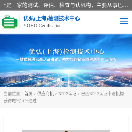
*是一家的测试、评估、检查与认机构，主要从事巴西NR10认证、NR12认证、NR13认证；ANATEL认证、INMTRO认证，欧盟CE认证：MD认证，PED认证，MID认证，ATEX认证，德国蓝色天使认证。
优弘(上海)检测技术中心
YOHO Certification
RECYCLASS认证
NR10认证
NR12认证
NR13认证
ART认证
巴西NR认证
当前位置：
首页
>
供应商机
>
NR12认证
> 巴西NR12认证申请机构
巴西认证
RETIE认证
获得电气审计通过