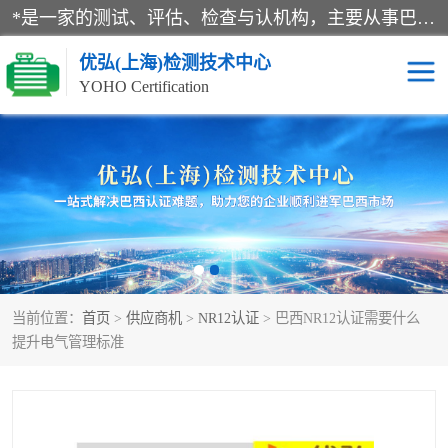
*是一家的测试、评估、检查与认机构，主要从事巴西NR10认证、NR12认证、NR13认证；ANATEL认证、INMTRO认证，欧盟CE认证：MD认证，PED认证，MID认证，ATEX认证，德国蓝色天使认证。
优弘(上海)检测技术中心
YOHO Certification
RECYCLASS认证
NR10认证
NR12认证
NR13认证
ART认证
巴西NR认证
当前位置：
首页
>
供应商机
>
NR12认证
> 巴西NR12认证需要什么
巴西认证
RETIE认证
提升电气管理标准