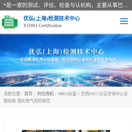
*是一家的测试、评估、检查与认机构，主要从事巴西NR10认证、NR12认证、NR13认证；ANATEL认证、INMTRO认证，欧盟CE认证：MD认证，PED认证，MID认证，ATEX认证，德国蓝色天使认证。
优弘(上海)检测技术中心
YOHO Certification
RECYCLASS认证
NR10认证
NR12认证
NR13认证
ART认证
巴西NR认证
当前位置：
首页
>
供应商机
>
NR12认证
> 巴西NR12认证咨询中心全
巴西认证
RETIE认证
程协助 强化电气风险管控