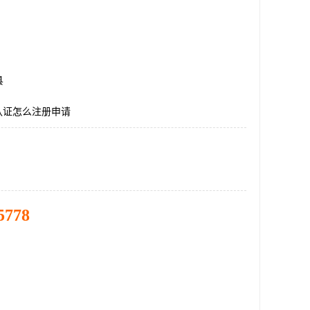
县
E认证怎么注册申请
5778