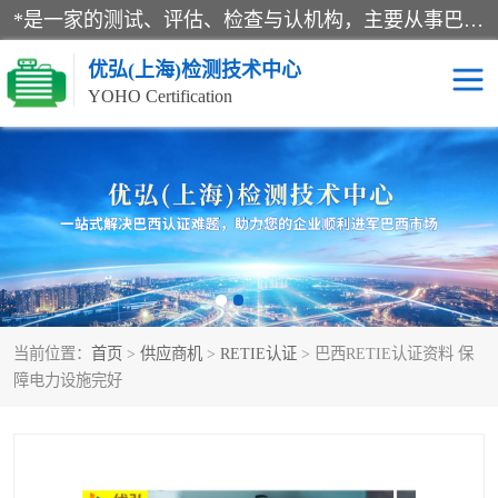
*是一家的测试、评估、检查与认机构，主要从事巴西NR10认证、NR12认证、NR13认证；ANATEL认证、INMTRO认证，欧盟CE认证：MD认证，PED认证，MID认证，ATEX认证，德国蓝色天使认证。
优弘(上海)检测技术中心
YOHO Certification
RECYCLASS认证
NR10认证
NR12认证
NR13认证
ART认证
巴西NR认证
当前位置：
首页
>
供应商机
>
RETIE认证
> 巴西RETIE认证资料 保
巴西认证
RETIE认证
障电力设施完好