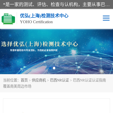
*是一家的测试、评估、检查与认机构，主要从事巴西NR10认证、NR12认证、NR13认证；ANATEL认证、INMTRO认证，欧盟CE认证：MD认证，PED认证，MID认证，ATEX认证，德国蓝色天使认证。
优弘(上海)检测技术中心
YOHO Certification
RECYCLASS认证
NR10认证
NR12认证
NR13认证
ART认证
巴西NR认证
当前位置：
首页
>
供应商机
>
巴西NR认证
> 巴西NR认证认证指南
巴西认证
RETIE认证
覆盖南美周边市场