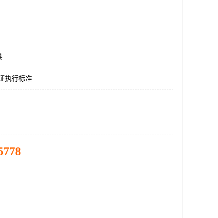
县
认证执行标准
5778