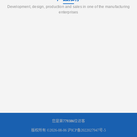
Development, design, production and sales in one of the manufacturing
enterprises
您是第
779386
位访客
版权所有 ©2026-08-06
沪ICP备2022027947号-5