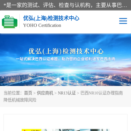
*是一家的测试、评估、检查与认机构，主要从事巴西NR10认证、NR12认证、NR13认证；ANATEL认证、INMTRO认证，欧盟CE认证：MD认证，PED认证，MID认证，ATEX认证，德国蓝色天使认证。
优弘(上海)检测技术中心
YOHO Certification
RECYCLASS认证
NR10认证
NR12认证
NR13认证
ART认证
巴西NR认证
当前位置：
首页
>
供应商机
>
NR13认证
> 巴西NR10认证办理指南
巴西认证
RETIE认证
降低机械故障风险